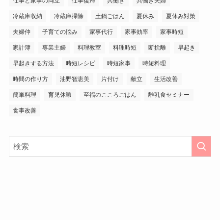
仕事と家事の両立
仕事復帰
共働き
共働き夫婦
冷蔵庫収納
冷蔵庫掃除
土鍋ごはん
夏休み
夏休み対策
夫婦仲
子育ての悩み
家事代行
家事効率
家事時短
家計簿
専業主婦
料理教室
料理時短
断捨離
早起き
早起きする方法
時短レシピ
時短家事
時短料理
時間の作り方
油野智恵美
片付け
献立
生活改善
簡単料理
育児休暇
至福のこころごはん
離乳食セミナー
食事改善