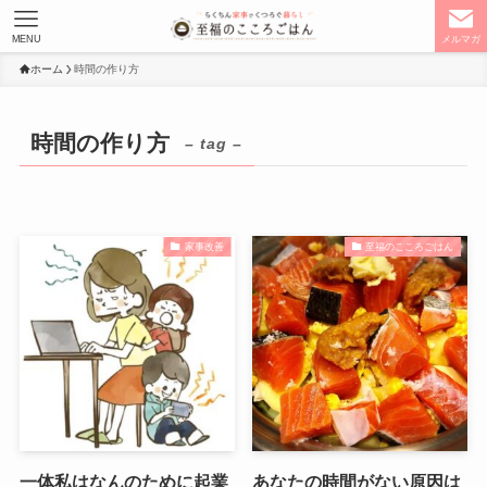
MENU
メルマガ
ホーム
時間の作り方
時間の作り方
– tag –
家事改善
至福のこころごはん
一体私はなんのために起業
あなたの時間がない原因は