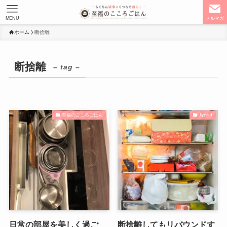
MENU
メルマガ
ホーム
断捨離
断捨離
– tag –
至福のこころごはん
片付け
日常の部屋を美しく過ご
断捨離してもリバウンドす