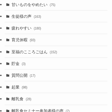
甘いものをやめたい
(75)
生徒様の声
(163)
疲れやすい
(180)
育児休暇
(93)
至福のこころごはん
(152)
貯金
(3)
質問公開
(17)
起業
(98)
離乳食
(28)
離乳食セミナー参加者様の声
(7)