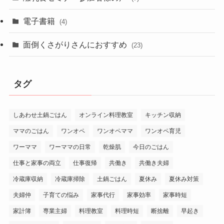
電子書籍
(4)
面倒くさがりさんにおすすめ
(23)
タグ
しあわせ土鍋ごはん
オンライン料理教室
キッチン収納
ママのごはん
ワンオペ
ワンオペママ
ワンオペ育児
ワーママ
ワーママの日常
乾燥肌
今日のごはん
仕事と家事の両立
仕事復帰
共働き
共働き夫婦
冷蔵庫収納
冷蔵庫掃除
土鍋ごはん
夏休み
夏休み対策
夫婦仲
子育ての悩み
家事代行
家事効率
家事時短
家計簿
専業主婦
料理教室
料理時短
断捨離
早起き