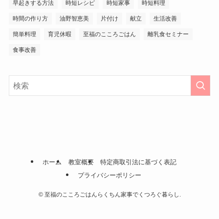
早起きする方法
時短レシピ
時短家事
時短料理
時間の作り方
油野智恵美
片付け
献立
生活改善
簡単料理
育児休暇
至福のこころごはん
離乳食セミナー
食事改善
ホーム
教室概要
特定商取引法に基づく表記
プライバシーポリシー
©
至福のこころごはんらくちん家事でくつろぐ暮らし.