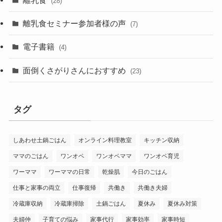
離乳食
(28)
離乳食セミナー参加者様の声
(7)
電子書籍
(4)
面倒くさがりさんにおすすめ
(23)
タグ
しあわせ土鍋ごはん
オンライン料理教室
キッチン収納
ママのごはん
ワンオペ
ワンオペママ
ワンオペ育児
ワーママ
ワーママの日常
乾燥肌
今日のごはん
仕事と家事の両立
仕事復帰
共働き
共働き夫婦
冷蔵庫収納
冷蔵庫掃除
土鍋ごはん
夏休み
夏休み対策
夫婦仲
子育ての悩み
家事代行
家事効率
家事時短